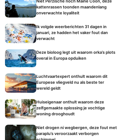
Niet Perzische noch Maine Coon, deze
kattenrassen toonden maandenlang
onverwachte loyaliteit
Ik volgde weerberichten 31 dagen in
januari, ze hadden het vaker fout dan
verwacht
Deze bioloog legt uit waarom orka’s plots
overal in Europa opduiken
Luchtvaartexpert onthult waarom dit
Europese vliegveld nu als beste ter
wereld geldt
Huiseigenaar onthult waarom deze
zelfgemaakte oplossing je vochtige
woning drooghoudt
Niet drogen ni wegbergen, deze fout met
paraplu’s veroorzaakt verborgen
schimmel