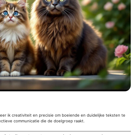
er ik creativiteit en precisie om boeiende en duidelijke teksten te
ectieve communicatie die de doelgroep raakt.