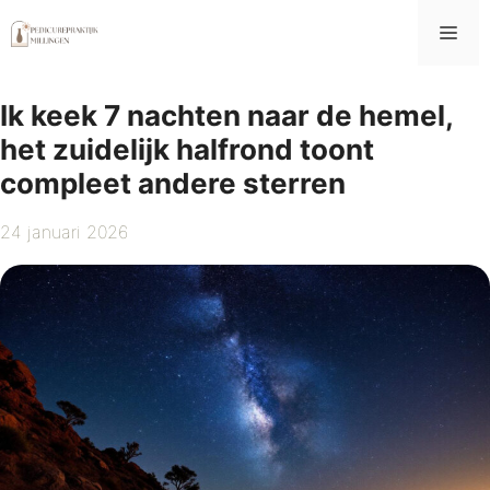
Ga
Me
naar
de
inhoud
Ik keek 7 nachten naar de hemel,
het zuidelijk halfrond toont
compleet andere sterren
24 januari 2026