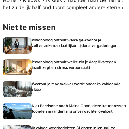
Home
>
Nieuws
>
Ik keek 7 nachten naar de hemel,
het zuidelijk halfrond toont compleet andere sterren
Niet te missen
Psycholoog onthult welke gewoonte je
zelfverzekerder laat lijken tijdens vergaderingen
Psycholoog onthult welke zin je dagelijks tegen
jezelf zegt en stress veroorzaakt
Waarom je moe wakker wordt ondanks voldoende
slaap
Niet Perzische noch Maine Coon, deze kattenrassen
toonden maandenlang onverwachte loyaliteit
Ik volgde weerberichten 31 dagen in januari, ze