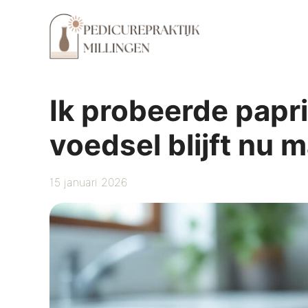
Ga
naar
de
inhoud
Ik probeerde papri
voedsel blijft nu 
15 januari 2026