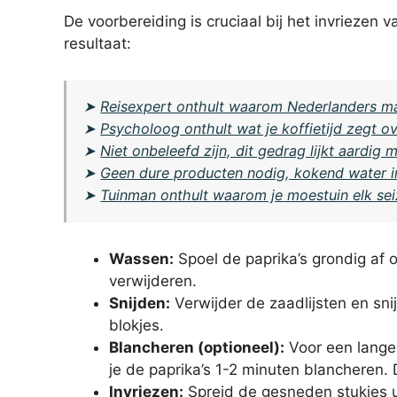
De voorbereiding is cruciaal bij het invriezen 
resultaat:
➤
Reisexpert onthult waarom Nederlanders ma
➤
Psycholoog onthult wat je koffietijd zegt o
➤
Niet onbeleefd zijn, dit gedrag lijkt aardig 
➤
Geen dure producten nodig, kokend water 
➤
Tuinman onthult waarom je moestuin elk se
Wassen:
Spoel de paprika’s grondig af 
verwijderen.
Snijden:
Verwijder de zaadlijsten en sni
blokjes.
Blancheren (optioneel):
Voor een lange
je de paprika’s 1-2 minuten blancheren. Di
Invriezen:
Spreid de gesneden stukjes uit