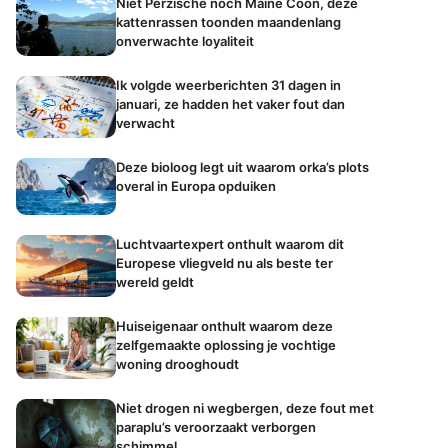
Niet Perzische noch Maine Coon, deze
kattenrassen toonden maandenlang
onverwachte loyaliteit
Ik volgde weerberichten 31 dagen in
januari, ze hadden het vaker fout dan
verwacht
Deze bioloog legt uit waarom orka’s plots
overal in Europa opduiken
Luchtvaartexpert onthult waarom dit
Europese vliegveld nu als beste ter
wereld geldt
Huiseigenaar onthult waarom deze
zelfgemaakte oplossing je vochtige
woning drooghoudt
Niet drogen ni wegbergen, deze fout met
paraplu’s veroorzaakt verborgen
schimmel