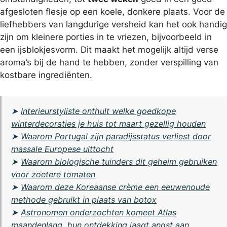
afgesloten flesje op een koele, donkere plaats. Voor de
liefhebbers van langdurige versheid kan het ook handig
zijn om kleinere porties in te vriezen, bijvoorbeeld in
een ijsblokjesvorm. Dit maakt het mogelijk altijd verse
aroma’s bij de hand te hebben, zonder verspilling van
kostbare ingrediënten.
➤
Interieurstyliste onthult welke goedkope
winterdecoraties je huis tot maart gezellig houden
➤
Waarom Portugal zijn paradijsstatus verliest door
massale Europese uittocht
➤
Waarom biologische tuinders dit geheim gebruiken
voor zoetere tomaten
➤
Waarom deze Koreaanse crème een eeuwenoude
methode gebruikt in plaats van botox
➤
Astronomen onderzochten komeet Atlas
maandenlang, hun ontdekking jaagt angst aan