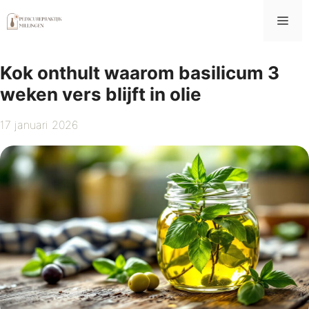
Ga
Me
naar
de
inhoud
Kok onthult waarom basilicum 3
weken vers blijft in olie
17 januari 2026