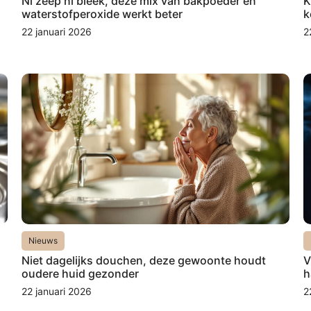
Ni zeep ni bleek, deze mix van bakpoeder en
K
waterstofperoxide werkt beter
k
22 januari 2026
2
Nieuws
Niet dagelijks douchen, deze gewoonte houdt
V
oudere huid gezonder
h
22 januari 2026
2