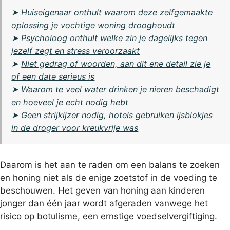
➤
Huiseigenaar onthult waarom deze zelfgemaakte
oplossing je vochtige woning drooghoudt
➤
Psycholoog onthult welke zin je dagelijks tegen
jezelf zegt en stress veroorzaakt
➤
Niet gedrag of woorden, aan dit ene detail zie je
of een date serieus is
➤
Waarom te veel water drinken je nieren beschadigt
en hoeveel je echt nodig hebt
➤
Geen strijkijzer nodig, hotels gebruiken ijsblokjes
in de droger voor kreukvrije was
Daarom is het aan te raden om een balans te zoeken
en honing niet als de enige zoetstof in de voeding te
beschouwen. Het geven van honing aan kinderen
jonger dan één jaar wordt afgeraden vanwege het
risico op botulisme, een ernstige voedselvergiftiging.