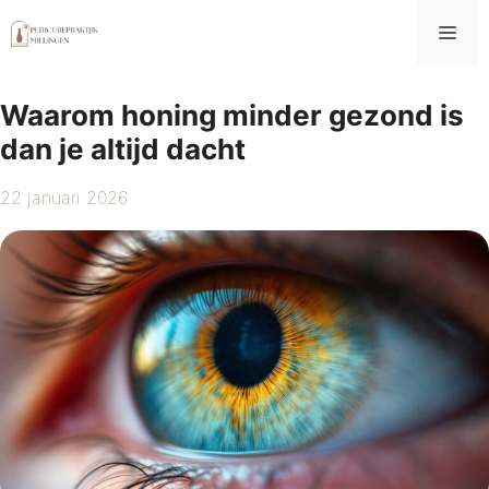
Ga
Me
naar
de
inhoud
Waarom honing minder gezond is
dan je altijd dacht
22 januari 2026