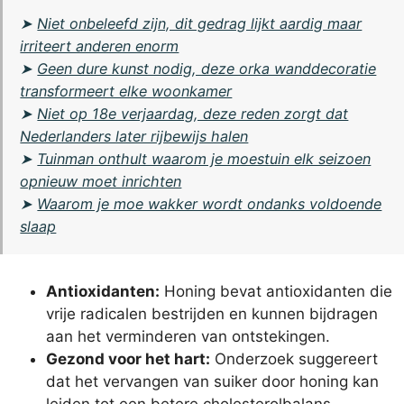
➤
Niet onbeleefd zijn, dit gedrag lijkt aardig maar
irriteert anderen enorm
➤
Geen dure kunst nodig, deze orka wanddecoratie
transformeert elke woonkamer
➤
Niet op 18e verjaardag, deze reden zorgt dat
Nederlanders later rijbewijs halen
➤
Tuinman onthult waarom je moestuin elk seizoen
opnieuw moet inrichten
➤
Waarom je moe wakker wordt ondanks voldoende
slaap
Antioxidanten:
Honing bevat antioxidanten die
vrije radicalen bestrijden en kunnen bijdragen
aan het verminderen van ontstekingen.
Gezond voor het hart:
Onderzoek suggereert
dat het vervangen van suiker door honing kan
leiden tot een betere cholesterolbalans.