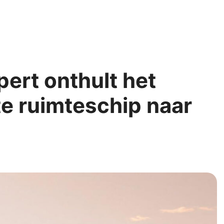
ert onthult het
te ruimteschip naar