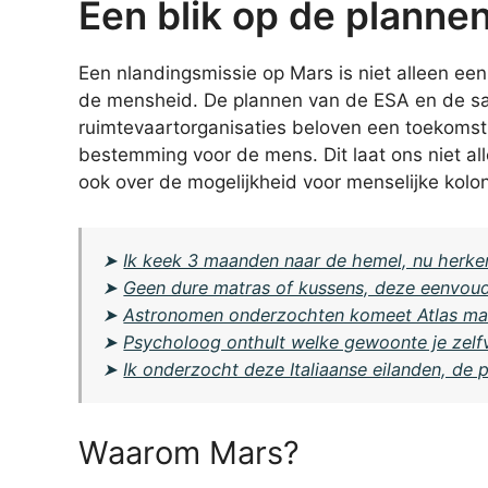
Een blik op de planne
Een nlandingsmissie op Mars is niet alleen een
de mensheid. De plannen van de ESA en de sa
ruimtevaartorganisaties beloven een toekoms
bestemming voor de mens. Dit laat ons niet al
ook over de mogelijkheid voor menselijke kolon
➤
Ik keek 3 maanden naar de hemel, nu herken 
➤
Geen dure matras of kussens, deze eenvoudi
➤
Astronomen onderzochten komeet Atlas maa
➤
Psycholoog onthult welke gewoonte je zelfve
➤
Ik onderzocht deze Italiaanse eilanden, de pr
Waarom Mars?