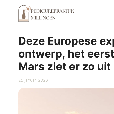
Ga
naar
de
inhoud
Deze Europese exp
ontwerp, het eers
Mars ziet er zo uit
25 januari 2026