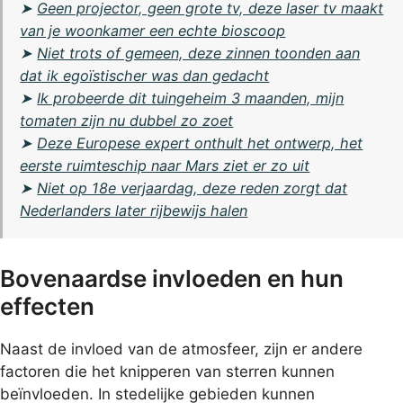
➤
Geen projector, geen grote tv, deze laser tv maakt
van je woonkamer een echte bioscoop
➤
Niet trots of gemeen, deze zinnen toonden aan
dat ik egoïstischer was dan gedacht
➤
Ik probeerde dit tuingeheim 3 maanden, mijn
tomaten zijn nu dubbel zo zoet
➤
Deze Europese expert onthult het ontwerp, het
eerste ruimteschip naar Mars ziet er zo uit
➤
Niet op 18e verjaardag, deze reden zorgt dat
Nederlanders later rijbewijs halen
Bovenaardse invloeden en hun
effecten
Naast de invloed van de atmosfeer, zijn er andere
factoren die het knipperen van sterren kunnen
beïnvloeden. In stedelijke gebieden kunnen