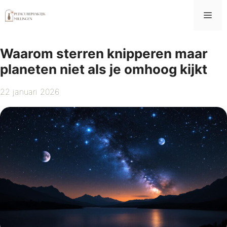
Ga
Me
naar
de
inhoud
Waarom sterren knipperen maar
planeten niet als je omhoog kijkt
22 januari 2026