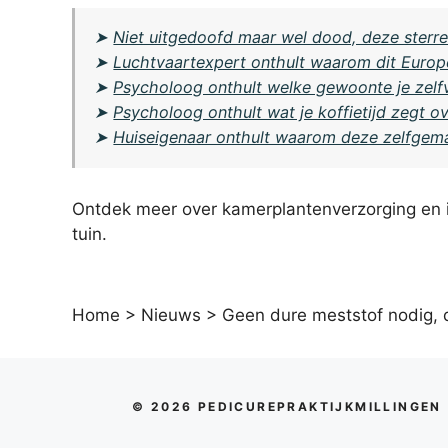
➤
Niet uitgedoofd maar wel dood, deze sterren
➤
Luchtvaartexpert onthult waarom dit Europe
➤
Psycholoog onthult welke gewoonte je zelfve
➤
Psycholoog onthult wat je koffietijd zegt o
➤
Huiseigenaar onthult waarom deze zelfgem
Ontdek meer over kamerplantenverzorging
en 
tuin.
Home
>
Nieuws
>
Geen dure meststof nodig, d
© 2026 PEDICUREPRAKTIJKMILLINGEN