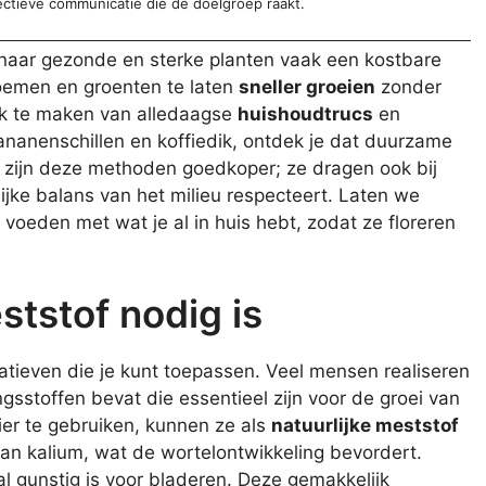
ectieve communicatie die de doelgroep raakt.
t naar gezonde en sterke planten vaak een kostbare
oemen en groenten te laten
sneller groeien
zonder
ik te maken van alledaagse
huishoudtrucs
en
bananenschillen en koffiedik, ontdek je dat duurzame
een zijn deze methoden goedkoper; ze dragen ook bij
lijke balans van het milieu respecteert. Laten we
voeden met wat je al in huis hebt, zodat ze floreren
tstof nodig is
ernatieven die je kunt toepassen. Veel mensen realiseren
gsstoffen bevat die essentieel zijn voor de groei van
er te gebruiken, kunnen ze als
natuurlijke meststof
 aan kalium, wat de wortelontwikkeling bevordert.
al gunstig is voor bladeren. Deze gemakkelijk