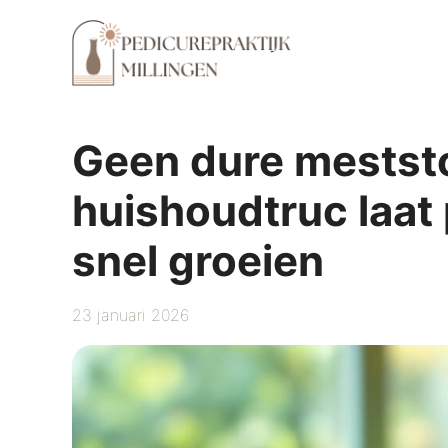
Ga
naar
de
inhoud
Geen dure meststo
huishoudtruc laat
snel groeien
23 januari 2026