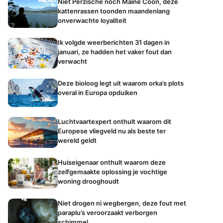
Niet Perzische noch Maine Coon, deze
kattenrassen toonden maandenlang
onverwachte loyaliteit
Ik volgde weerberichten 31 dagen in
januari, ze hadden het vaker fout dan
verwacht
Deze bioloog legt uit waarom orka’s plots
overal in Europa opduiken
Luchtvaartexpert onthult waarom dit
Europese vliegveld nu als beste ter
wereld geldt
Huiseigenaar onthult waarom deze
zelfgemaakte oplossing je vochtige
woning drooghoudt
Niet drogen ni wegbergen, deze fout met
paraplu’s veroorzaakt verborgen
schimmel