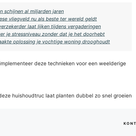
 schijnen al miljarden jaren
se vliegveld nu als beste ter wereld geldt
rzekerder laat lijken tijdens vergaderingen
ver je stressniveau zonder dat je het doorhebt
aakte oplossing je vochtige woning drooghoudt
implementeer deze technieken voor een weelderige
eze huishoudtruc laat planten dubbel zo snel groeien
KON