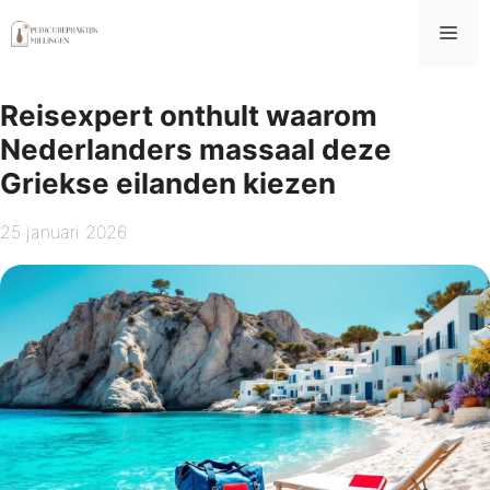
Ga
Me
naar
de
inhoud
Reisexpert onthult waarom
Nederlanders massaal deze
Griekse eilanden kiezen
25 januari 2026