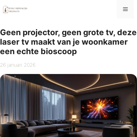
Ga
Me
naar
de
inhoud
Geen projector, geen grote tv, deze
laser tv maakt van je woonkamer
een echte bioscoop
26 januari 2026