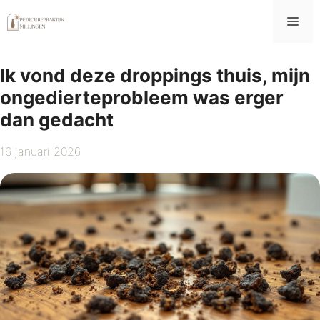
Ga
Me
naar
de
inhoud
Ik vond deze droppings thuis, mijn
ongedierteprobleem was erger
dan gedacht
16 januari 2026